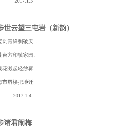
2017.1.3
步世云望三屯岩（新韵）
宝剑青锋刺破天，
莲台方印镇家园。
银花溅起轻纱雾，
海市唇楼把地迁
2017.1.4
步诸君闹梅