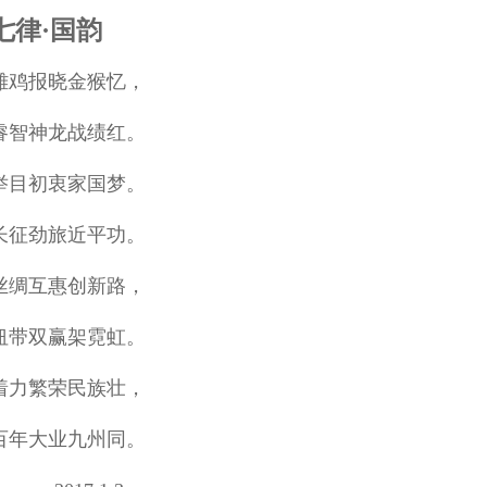
七律·国韵
雄鸡报晓金猴忆，
睿智神龙战绩红。
举目初衷家国梦。
长征劲旅近平功。
丝绸互惠创新路，
纽带双赢架霓虹。
着力繁荣民族壮，
百年大业九州同。