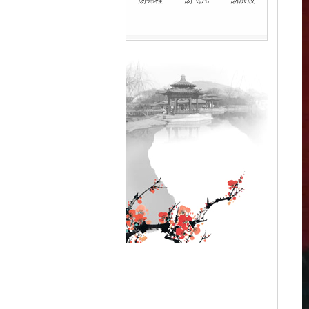
·
汤锦程
·
汤飞凡
·
汤洪波