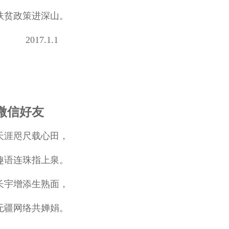
扶贫政策进深山。
2017.1.1
微信好友
天涯咫尺载心田，
趣语连珠指上泉。
长宇增添生熟面，
无疆网络共婵娟。