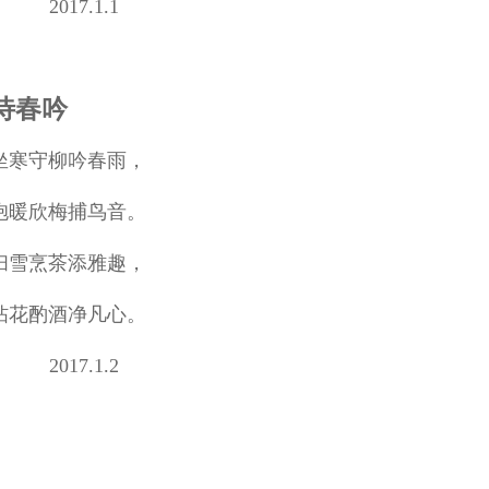
2017.1.1
待春吟
坐寒守柳吟春雨，
抱暖欣梅捕鸟音。
扫雪烹茶添雅趣，
拈花酌酒净凡心。
2017.1.2