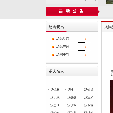
汤氏资讯
汤氏
汤氏动态
汤氏光彩
汤宗史料
汤氏名人
·
汤锡林
·
汤唯
·
汤仙虎
·
汤小康
·
汤盈盈
·
汤宝如
·
汤恩佳
·
汤镇业
·
汤东霖