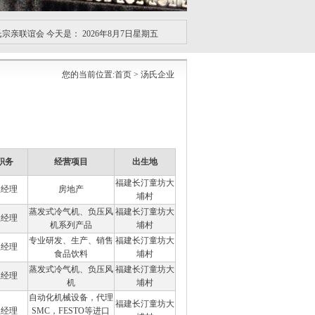
亲联谊会 今天是：
2026年8月7日星期五
您的当前位置:
首页
> 汤氏企业
职务
经营项目
出生地
福建长汀童坊大
总经理
房地产
埔村
蒸发式冷气机、负压风
福建长汀童坊大
总经理
机系列产品
埔村
专业研发、生产、销售
福建长汀童坊大
总经理
食品饮料
埔村
蒸发式冷气机、负压风
福建长汀童坊大
总经理
机
埔村
自动化机械设备，代理
福建长汀童坊大
总经理
SMC，FESTO等进口