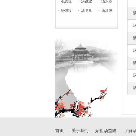
·
汤恩佳
·
汤镇业
·
汤东霖
·
汤锦程
·
汤飞凡
·
汤洪波
首页
关于我们
始祖汤益隆
了解