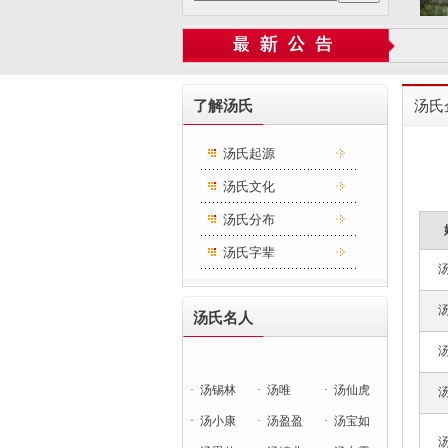
了解汤氏
汤氏
汤氏起源
汤氏文化
汤氏分布
汤氏字辈
汤氏名人
·
汤锡林
·
汤唯
·
汤仙虎
·
汤小康
·
汤盈盈
·
汤宝如