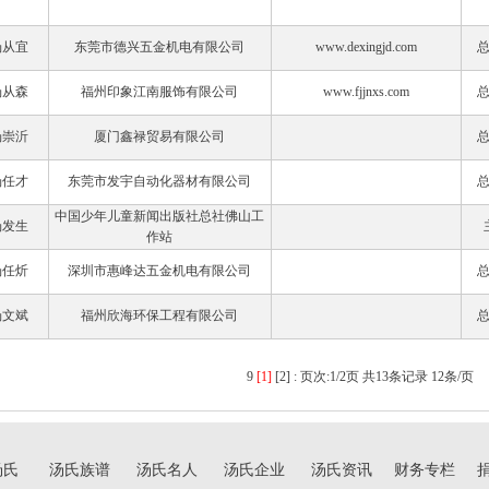
汤从宜
东莞市德兴五金机电有限公司
www.dexingjd.com
汤从森
福州印象江南服饰有限公司
www.fjjnxs.com
汤崇沂
厦门鑫禄贸易有限公司
汤任才
东莞市发宇自动化器材有限公司
中国少年儿童新闻出版社总社佛山工
汤发生
作站
汤任炘
深圳市惠峰达五金机电有限公司
汤文斌
福州欣海环保工程有限公司
9
[1]
[2]
:
页次:1/2页 共13条记录 12条/页
汤氏
汤氏族谱
汤氏名人
汤氏企业
汤氏资讯
财务专栏