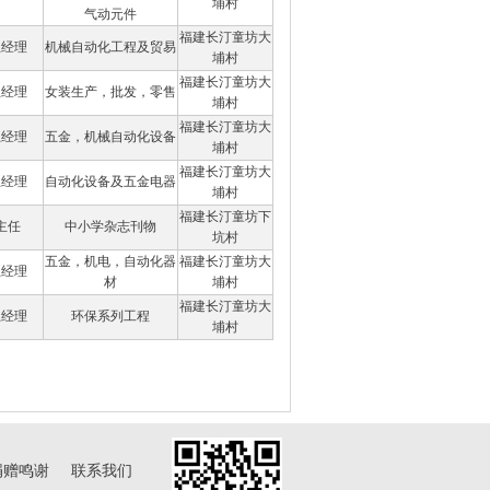
埔村
气动元件
福建长汀童坊大
总经理
机械自动化工程及贸易
埔村
福建长汀童坊大
总经理
女装生产，批发，零售
埔村
福建长汀童坊大
总经理
五金，机械自动化设备
埔村
福建长汀童坊大
总经理
自动化设备及五金电器
埔村
福建长汀童坊下
主任
中小学杂志刊物
坑村
五金，机电，自动化器
福建长汀童坊大
总经理
材
埔村
福建长汀童坊大
总经理
环保系列工程
埔村
捐赠鸣谢
联系我们